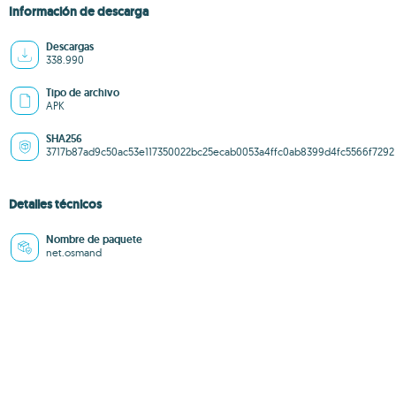
Información de descarga
Descargas
338.990
Tipo de archivo
APK
SHA256
3717b87ad9c50ac53e117350022bc25ecab0053a4ffc0ab8399d4fc5566f7292
Detalles técnicos
Nombre de paquete
net.osmand