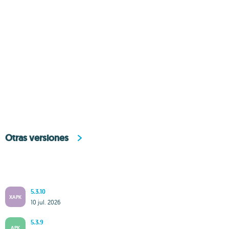
Otras versiones
5.3.10
XAPK
10 jul. 2026
5.3.9
APK