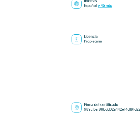
Idiomas
Español
y 45 más
Licencia
Propietaria
Firma del certificado
989c15af88bdd02a442e14d191d2