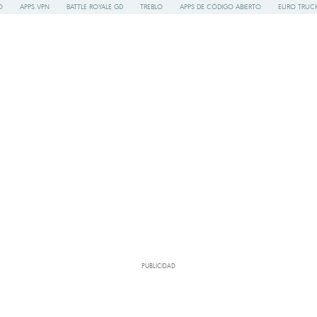
O
APPS VPN
BATTLE ROYALE GD
TREBLO
APPS DE CÓDIGO ABIERTO
EURO TRUCK
PUBLICIDAD