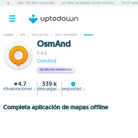
ARES: THE IRON VANGUARD
MY HERO ACADEMIA UNITED SURVIVAL
TICKET HER
ANDROID
/
APPS
/
ESTILO DE VIDA
/
VIAJE Y TRANSPORTE
/
OSMAND
OsmAnd
5.4.0
OsmAnd
#2
APPS PARA EMERGENCIAS
4.7
339 k
49
valoraciones
descargas
seguridad
Completa aplicación de mapas offline